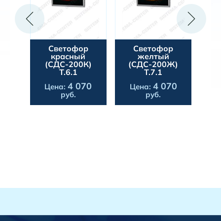
Светофор
Светофор
ля
красный
желтый
ный
(СДС-200К)
(СДС-200Ж)
тр
й
Т.6.1
Т.7.1
с
К)
4 070
4 070
Цена:
Цена:
62
руб.
руб.
Ц