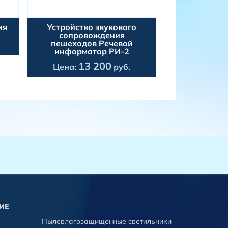
ия
Устройство звукового
Повторите
сопровождения
светофора ПС
пешеходов Речевой
6
Цена:
информатор РИ-2
13 200
Цена:
руб.
ИЕ
Пылевлагозащищенные светильники