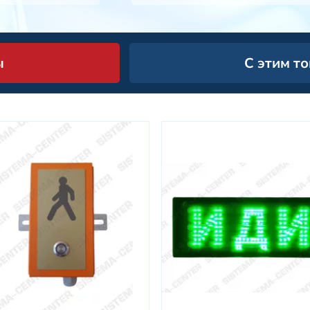
ы
С этим т