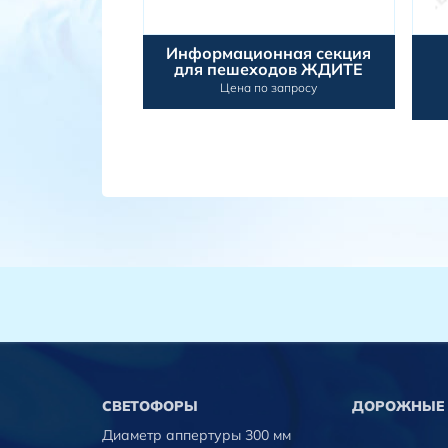
ного отсчета
Информационная секция
ТВ-500КЛ3
для пешеходов ЖДИТЕ
 запросу
Цена по запросу
CВЕТОФОРЫ
ДОРОЖНЫЕ 
Диаметр аппертуры 300 мм