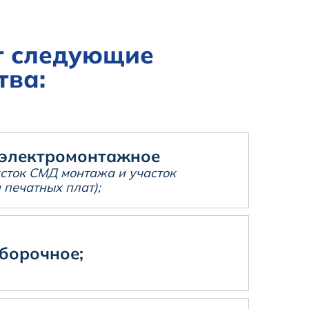
т следующие
тва:
 электромонтажное
сток СМД монтажа и участок
 печатных плат);
борочное;