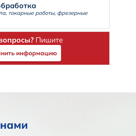
обработка
ла, токарные работы, фрезерные
 вопросы?
Пишите
чнить информацию
 нами