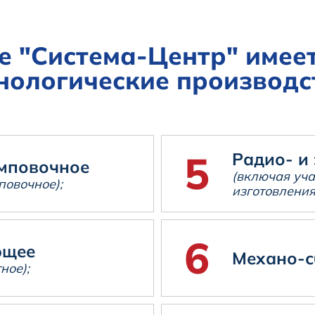
е "Система-Центр" имее
нологические производс
Радио- и
мповочное
(включая уча
повочное);
изготовления
ющее
Механо-с
ное);