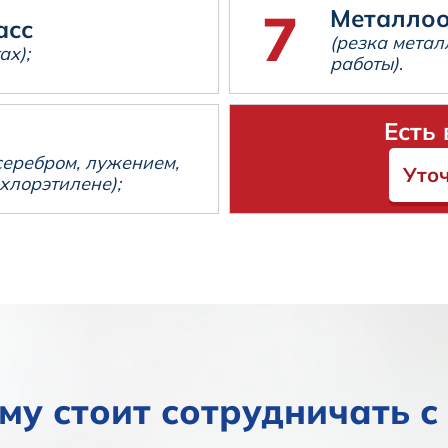
Металло
асс
(резка метал
ах);
работы)
.
Есть
серебром, лужением,
Уто
хлорэтилене);
му стоит сотрудничать с