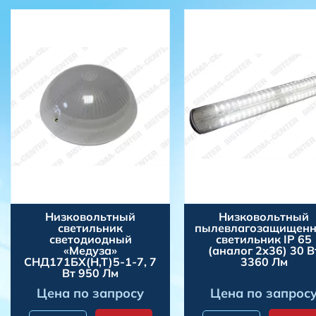
Низковольтный
Низковольтный
светильник
пылевлагозащищен
светодиодный
светильник IP 65
«Медуза»
(аналог 2х36) 30 В
СНД171БХ(Н,Т)5-1-7, 7
3360 Лм
Вт 950 Лм
Цена по запросу
Цена по запрос