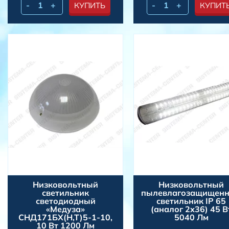
-
+
-
+
КУПИТЬ
КУПИТ
Низковольтный
Низковольтный
светильник
пылевлагозащищен
светодиодный
светильник IP 65
«Медуза»
(аналог 2х36) 45 В
СНД171БХ(Н,Т)5-1-10,
5040 Лм
10 Вт 1200 Лм