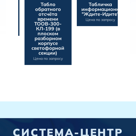
Табло
Табличка
Ин
о
обратного
информационная
отсчёта
"Ждите-Идите"
времени
ИД
Цена по запросу
Л3
ТООВ-300-
Це
КЛ-199 (в
осу
плоском
разборном
корпусе
светофорной
секции)
Цена по запросу
СИСТЕМА-ЦЕНТР