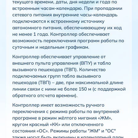
текущего времени, даты, дня недели и года по
встроенным часам-календарю. При пропадании
сетевого питания внутренние часы-календарь
подключаются к встроенному источнику
автономного питания, обеспечивающему их ход
не менее 1 года. Контроллер обеспечивает
возможность переключения программ работы по
суточным и недельным графикам.
Контроллер обеспечивает управление от
внешнего пульта управления (ВПУ) и табло
вызывного пешеходов (ТВП). Количество
подключаемых групп табло вызывного
пешеходов (ТВП) – две, при максимальной длине
линии связи с ними не более 150 м (с поддержкой
обратного отсчета времени).
Контроллер имеет возможность ручного
переключения с режима работы по внутренней
программе в режим жёлтого мигания «ЖМ»,
кругом красный «КК» или отключенного
состояния «ОС». Режимы работы "ЖМ" и "ОС"
также могут быть включены в календарный план