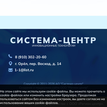
СИСТЕМА-ЦЕНТР
ИННОВАЦИОННЫЕ ТЕХНОЛОГИИ
8 (910) 302-20-60
г. Орёл, пер. Восход, д. 14
1-1@list.ru
Copyright © 2011-2026 АО "Система-центр"
Создание и поддержка сайта
ООО "Регион центр"
На этом сайте мы используем cookie-файлы. Вы можете прочитать о
cookie-файлах или изменить настройки браузера. Продолжая
пользоваться сайтом без изменения настроек, вы даете согласие на
использование ваших cookie-файлов.
Сайт разработан при сотрудничестве с ООО «Регион центр».