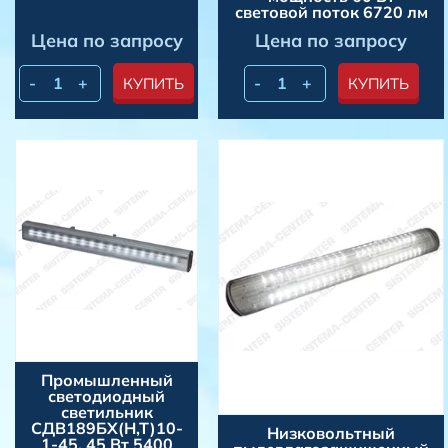
световой поток 6720 лм
Цена по запросу
Цена по запросу
-
+
-
+
КУПИТЬ
КУПИТЬ
Промышленный
светодиодный
светильник
СДВ189БХ(Н,Т)10-
Низковольтный
1-45, 45 Вт 5400