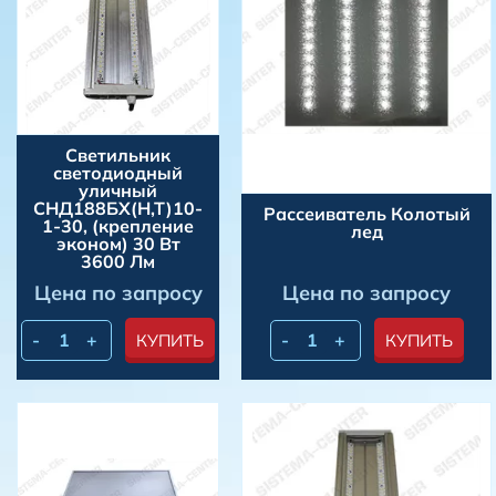
Светильник
светодиодный
уличный
СНД188БХ(Н,Т)10-
Рассеиватель Колотый
1-30, (крепление
лед
эконом) 30 Bт
3600 Лм
Цена по запросу
Цена по запросу
-
+
-
+
КУПИТЬ
КУПИТЬ