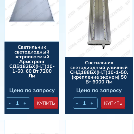
Светильник
светодиодный
встраиваемый
Армстронг
Светильник
СДВ182БХ(Н,Т)10-
светодиодный уличный
1-60, 60 Вт 7200
СНД188БХ(Н,Т)10-1-50,
Лм
(крепление эконом) 50
Вт 6000 Лм
Цена по запросу
Цена по запросу
-
+
-
+
КУПИТЬ
КУПИТЬ