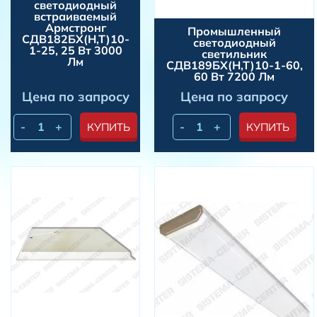
светодиодный
встраиваемый
Армстронг
Промышленный
СДВ182БХ(Н,Т)10-
светодиодный
1-25, 25 Вт 3000
светильник
Лм
СДВ189БХ(Н,Т)10-1-60,
60 Вт 7200 Лм
Цена по запросу
Цена по запросу
-
+
-
+
КУПИТЬ
КУПИТЬ